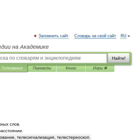
Запомнить сайт
Словарь на свой сайт
RU
едии на Академике
Найти!
Толкования
Переводы
Книги
Игры ⚽
жных
слов
.
расстоянии
.
рование
,
телесигнализация
,
телестереоскоп
.