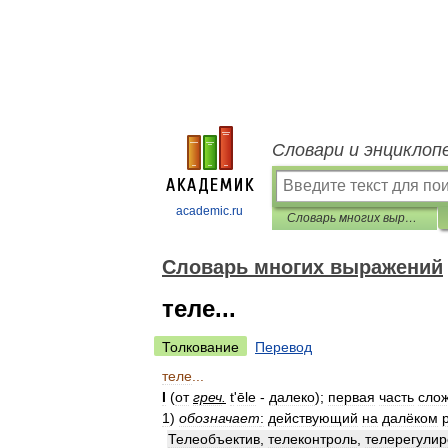
Словари и энциклоп
academic.ru
Словарь многих выражений
Словарь многих выражений
теле...
Толкование
Перевод
теле
...
I
(
от
греч
.
t
'
ēle
-
далеко
);
первая
часть
сло
1
)
обозначает
:
действующий
на
далёком
Телеобъектив
,
телеконтроль
,
телерегули