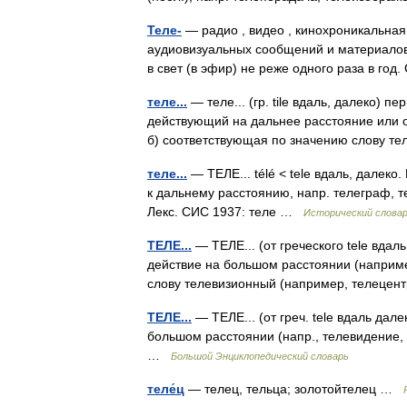
Теле-
— радио , видео , кинохроникальная
аудиовизуальных сообщений и материалов
в свет (в эфир) не реже одного раза в го
теле...
— теле... (гр. tile вдаль, далеко) 
действующий на дальнее расстояние или о
б) соответствующая по значению слову т
теле...
— ТЕЛЕ... télé < tele вдаль, далек
к дальнему расстоянию, напр. телеграф, т
Лекс. СИС 1937: теле …
Исторический словар
ТЕЛЕ...
— ТЕЛЕ... (от греческого tele вдаль
действие на большом расстоянии (например
слову телевизионный (например, телеце
ТЕЛЕ...
— ТЕЛЕ... (от греч. tele вдаль дале
большом расстоянии (напр., телевидение,
…
Большой Энциклопедический словарь
теле́ц
— телец, тельца; золотойтелец …