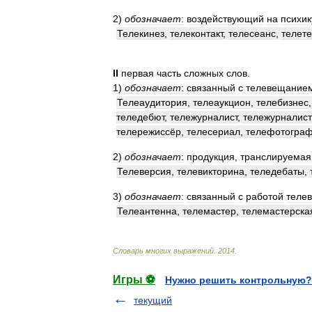
2
)
обозначает
:
воздействующий
на
психик
Телекинез
,
телеконтакт
,
телесеанс
,
телет
II
первая
часть
сложных
слов
.
1
)
обозначает
:
связанный
с
телевещание
Телеаудитория
,
телеаукцион
,
телебизнес
теледебют
,
тележурналист
,
тележурналист
телережиссёр
,
телесериал
,
телефотогра
2
)
обозначает
:
продукция
,
транслируемая
Телеверсия
,
телевикторина
,
теледебаты
,
3
)
обозначает
:
связанный
с
работой
теле
Телеантенна
,
телемастер
,
телемастерска
Словарь
многих
выражений
.
2014
.
Игры ⚽
Нужно решить контрольную?
текущий