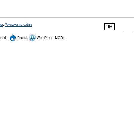
ка
,
Реклама на сайте
18+
omla,
Drupal,
WordPress, MODx.