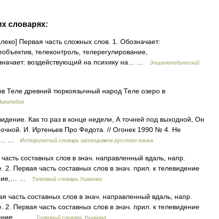
их словарях:
далеко] Первая часть сложных слов. 1. Обозначает:
объектив, телеконтроль, телерегулирование,
бозначает: воздействующий на психику на… …
Энциклопедический
в Теле древний тюркоязычный народ Теле озеро в
Википедия
левидение. Как то раз в конце недели, А точней под выходной, Он
очной. И. Иртеньев Про Федота. // Огонек 1990 № 4. Не
ьи,… …
Исторический словарь галлицизмов русского языка
ая часть составных слов в знач. направленный вдаль, напр.
 2. Первая часть составных слов в знач. прил. к телевидение
жение,… …
Толковый словарь Ушакова
рвая часть составных слов в знач. направленный вдаль, напр.
 2. Первая часть составных слов в знач. прил. к телевидение
ажение,… …
Толковый словарь Ушакова