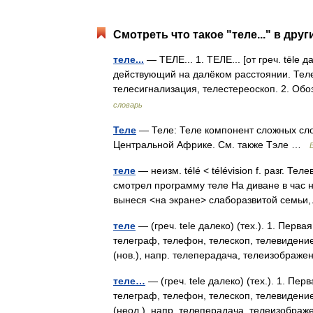
Смотреть что такое "теле..." в друг
теле...
— ТЕЛЕ... 1. ТЕЛЕ... [от греч. tēle 
действующий на далёком расстоянии. Теле
телесигнализация, телестереоскоп. 2. О
словарь
Теле
— Теле: Теле компонент сложных сло
Центральной Африке. См. также Тэле …
теле
— неизм. télé < télévision f. разг. Те
смотрел программу теле На диване в час н
вынеся <на экране> слаборазвитой сем
теле
— (греч. tele далеко) (тех.). 1. Перв
телеграф, телефон, телескоп, телевидение.
(нов.), напр. телеперадача, телеизобра
теле…
— (греч. tele далеко) (тех.). 1. Пе
телеграф, телефон, телескоп, телевидение.
(неол.), напр. телеперадача, телеизобр