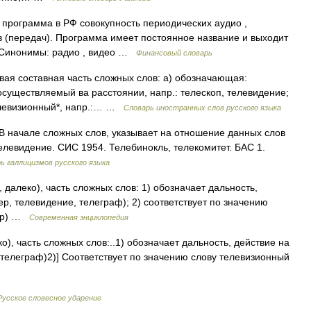
 программа в РФ совокупность периодических аудио ,
 (передач). Программа имеет постоянное название и выходит
д. Синонимы: радио , видео …
Финансовый словарь
первая составная часть сложных слов: а) обозначающая:
существляемый ва расстоянии, напр.: телескоп, телевидение;
елевизионный*, напр.:… …
Словарь иностранных слов русского языка
о. В начале сложных слов, указывает на отношение данных слов
елевидение. СИС 1954. Телебинокль, телекомитет. БАС 1.
ь галлицизмов русского языка
, далеко), часть сложных слов: 1) обозначает дальность,
, телевидение, телеграф); 2) соответствует по значению
нтр) …
Современная энциклопедия
ко), часть сложных слов:..1) обозначает дальность, действие на
 телеграф)2)] Соответствует по значению слову телевизионный
Русское словесное ударение