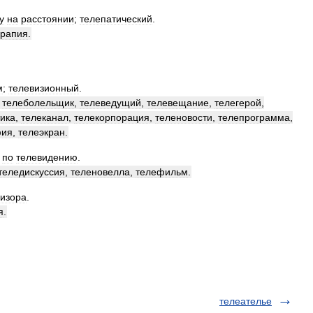
у
на
расстоянии
;
телепатический
.
ерапия
.
м
;
телевизионный
.
,
телеболельщик
,
телеведущий
,
телевещание
,
телегерой
,
ика
,
телеканал
,
телекорпорация
,
теленовости
,
телепрограмма
,
фия
,
телеэкран
.
по
телевидению
.
теледискуссия
,
теленовелла
,
телефильм
.
визора
.
я
.
телеателье